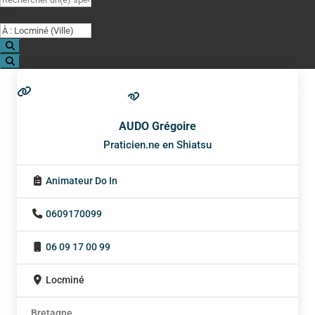
Proche de (ville ou région)
Search
Search
AUDO Grégoire
Praticien.ne en Shiatsu
Animateur Do In
0609170099
06 09 17 00 99
Locminé
Bretagne