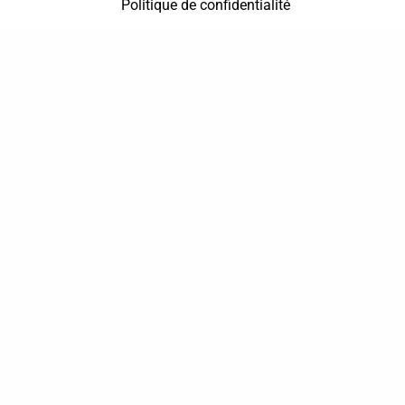
Politique de confidentialité
37 bis, allée Lucien-Michard
93190 Livry-Gargan
06 61 87 28 09
Nous contacter
Annuaire
Actualités
Mentions légales
Politique de confidentialité
Conditions générales de vente