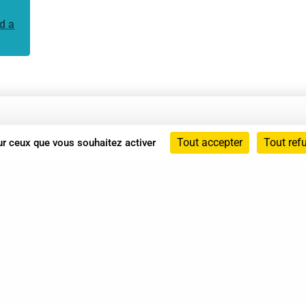
d a
Annuaire
Tout accepter
Tout ref
sur ceux que vous souhaitez activer
Actualités
Mentions légales
Politique de confidentialité
Conditions générales de vente
dicat des Professionnels de Shiatsu - 2026 Tous droits ré