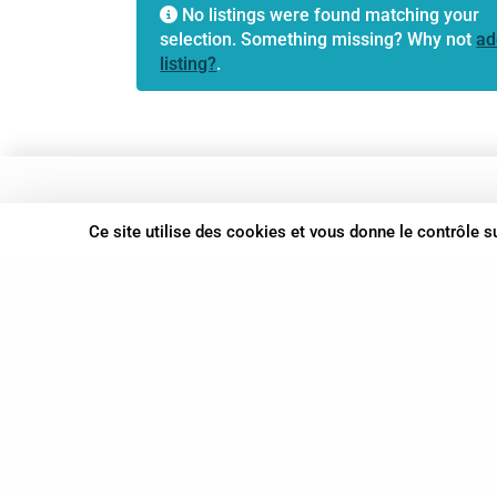
No listings were found matching your
selection. Something missing? Why not
ad
listing?
.
37 bis, allée Lucien-Michard
Ce site utilise des cookies et vous donne le contrôle 
93190 Livry-Gargan
06 61 87 28 09
Nous contacter
© Syn