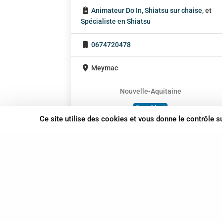
Animateur Do In
,
Shiatsu sur chaise
, et
Spécialiste en Shiatsu
0674720478
Meymac
Nouvelle-Aquitaine
En cabinet
Ce site utilise des cookies et vous donne le contrôle 
À domicile
Sur rendez-vous
37 bis, allée Lucien-Michard
93190 Livry-Gargan