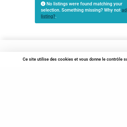
No listings were found matching your
selection. Something missing? Why not
ad
listing?
.
37 bis, allée Lucien-Michard
Ce site utilise des cookies et vous donne le contrôle 
93190 Livry-Gargan
06 61 87 28 09
Nous contacter
© Syn