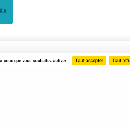
d a
Annuaire
Tout accepter
Tout ref
sur ceux que vous souhaitez activer
Actualités
Mentions légales
Politique de confidentialité
Conditions générales de vente
dicat des Professionnels de Shiatsu - 2026 Tous droits ré