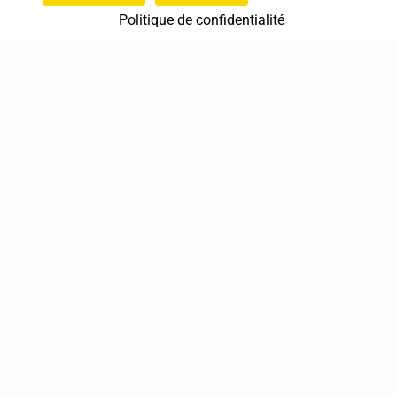
Politique de confidentialité
37 bis, allée Lucien-Michard
93190 Livry-Gargan
06 61 87 28 09
Nous contacter
Annuaire
Actualités
Mentions légales
Politique de confidentialité
Conditions générales de vente