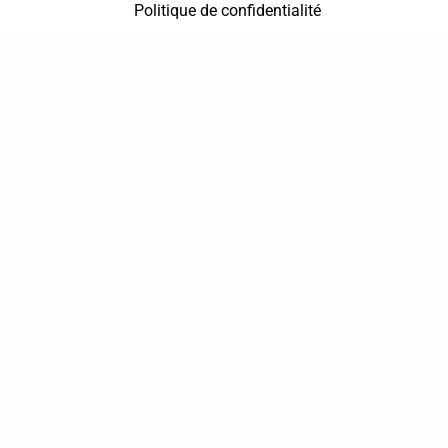
Politique de confidentialité
37 bis, allée Lucien-Michard
93190 Livry-Gargan
06 61 87 28 09
Nous contacter
Annuaire
Actualités
Mentions légales
Politique de confidentialité
Conditions générales de vente