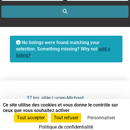
Search
No listings were found matching your
selection. Something missing? Why not
add a
listing?
.
37 bis, allée Lucien-Michard
93190 Livry-Gargan
Ce site utilise des cookies et vous donne le contrôle sur
ceux que vous souhaitez activer
06 61 87 28 09
Tout accepter
Tout refuser
Personnaliser
Politique de confidentialité