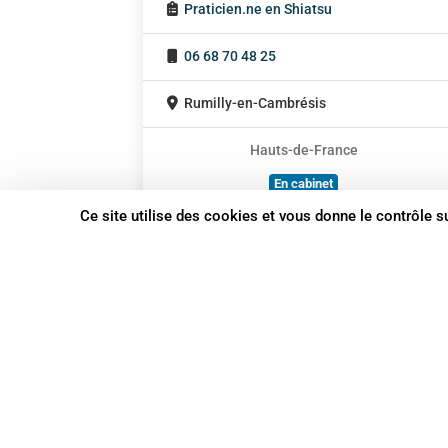
Praticien.ne en Shiatsu
06 68 70 48 25
Rumilly-en-Cambrésis
Hauts-de-France
En cabinet
À domicile
Ce site utilise des cookies et vous donne le contrôle 
Sur rendez-vous
37 bis, allée Lucien-Michard
93190 Livry-Gargan