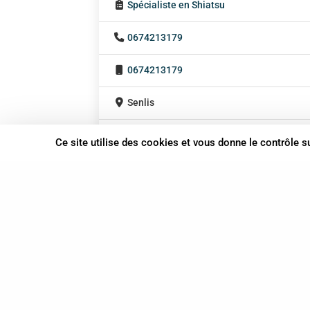
Spécialiste en Shiatsu
0674213179
0674213179
Senlis
Hauts-de-France
Ce site utilise des cookies et vous donne le contrôle 
En cabinet
37 bis, allée Lucien-Michard
93190 Livry-Gargan
06 61 87 28 09