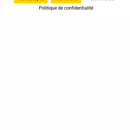
Politique de confidentialité
37 bis, allée Lucien-Michard
93190 Livry-Gargan
06 61 87 28 09
Nous contacter
Annuaire
Actualités
Mentions légales
Politique de confidentialité
Conditions générales de vente