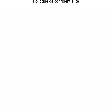
Politique de confidentialité
37 bis, allée Lucien-Michard
93190 Livry-Gargan
06 61 87 28 09
Nous contacter
Annuaire
Actualités
Mentions légales
Politique de confidentialité
Conditions générales de vente