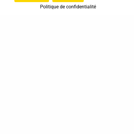
Politique de confidentialité
37 bis, allée Lucien-Michard
93190 Livry-Gargan
06 61 87 28 09
Nous contacter
Annuaire
Actualités
Mentions légales
Politique de confidentialité
Conditions générales de vente