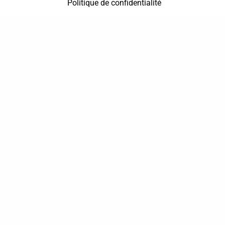
Politique de confidentialité
37 bis, allée Lucien-Michard
93190 Livry-Gargan
06 61 87 28 09
Nous contacter
Annuaire
Actualités
Mentions légales
Politique de confidentialité
Conditions générales de vente