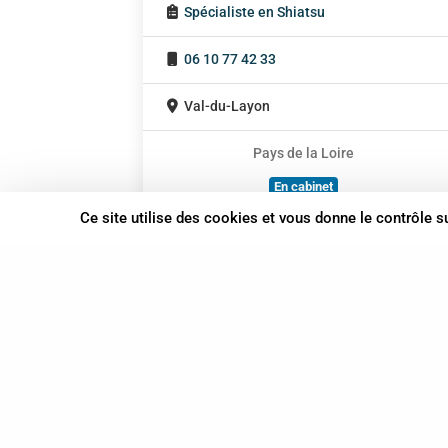
Spécialiste en Shiatsu
06 10 77 42 33
Val-du-Layon
Pays de la Loire
En cabinet
À domicile
Ce site utilise des cookies et vous donne le contrôle 
Sur rendez-vous
37 bis, allée Lucien-Michard
93190 Livry-Gargan