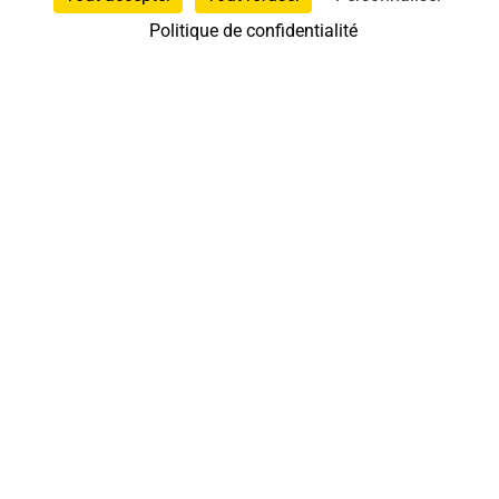
Politique de confidentialité
37 bis, allée Lucien-Michard
93190 Livry-Gargan
06 61 87 28 09
Nous contacter
Annuaire
Actualités
Mentions légales
Politique de confidentialité
Conditions générales de vente