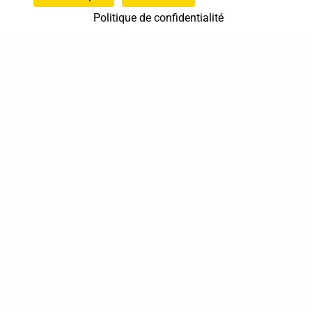
Politique de confidentialité
37 bis, allée Lucien-Michard
93190 Livry-Gargan
06 61 87 28 09
Nous contacter
Annuaire
Actualités
Mentions légales
Politique de confidentialité
Conditions générales de vente