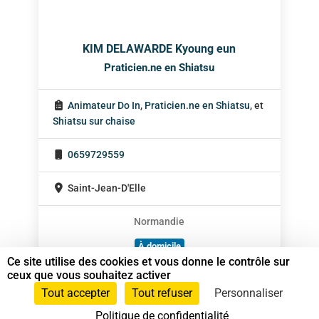
KIM DELAWARDE Kyoung eun
Praticien.ne en Shiatsu
Animateur Do In
,
Praticien.ne en Shiatsu
, et
Shiatsu sur chaise
0659729559
Saint-Jean-D'Elle
Normandie
À domicile
Ce site utilise des cookies et vous donne le contrôle sur
Sur rendez-vous
ceux que vous souhaitez activer
Tout accepter
Tout refuser
Personnaliser
Politique de confidentialité