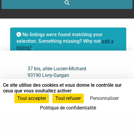
Search
No listings were found matching your
selection. Something missing? Why not
add a
listing?
.
37 bis, allée Lucien-Michard
93190 Livry-Gargan
Ce site utilise des cookies et vous donne le contrôle sur
06 61 87 28 09
ceux que vous souhaitez activer
Tout accepter
Tout refuser
Personnaliser
Nous contacter
Politique de confidentialité
Annuaire
Actualités