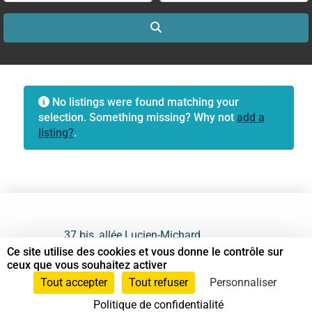
Search
No listings were found matching your
selection. Something missing? Why not
add a
listing?
.
37 bis, allée Lucien-Michard
93190 Livry-Gargan
Ce site utilise des cookies et vous donne le contrôle sur
ceux que vous souhaitez activer
06 61 87 28 09
Tout accepter
Tout refuser
Personnaliser
Politique de confidentialité