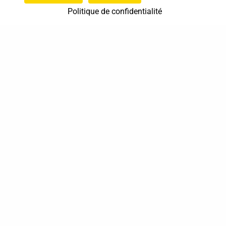
Politique de confidentialité
37 bis, allée Lucien-Michard
93190 Livry-Gargan
06 61 87 28 09
Nous contacter
Annuaire
Actualités
Mentions légales
Politique de confidentialité
Conditions générales de vente