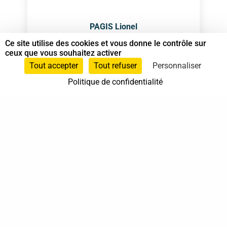
PAGIS Lionel
Spécialiste en Shiatsu RNCP
Ce site utilise des cookies et vous donne le contrôle sur
ceux que vous souhaitez activer
Tout accepter
Tout refuser
Personnaliser
Spécialiste en Shiatsu
Politique de confidentialité
06 84 29 24 37
Tours
Centre-Val de Loire
En cabinet
Sur rendez-vous