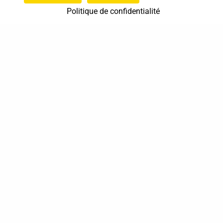
Politique de confidentialité
37 bis, allée Lucien-Michard
93190 Livry-Gargan
06 61 87 28 09
Nous contacter
Annuaire
Actualités
Mentions légales
Politique de confidentialité
Conditions générales de vente