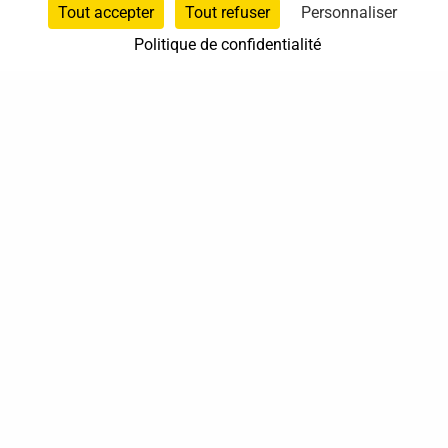
Tout accepter
Tout refuser
Personnaliser
Politique de confidentialité
37 bis, allée Lucien-Michard
93190 Livry-Gargan
06 61 87 28 09
Nous contacter
Annuaire
Actualités
Mentions légales
Politique de confidentialité
Conditions générales de vente