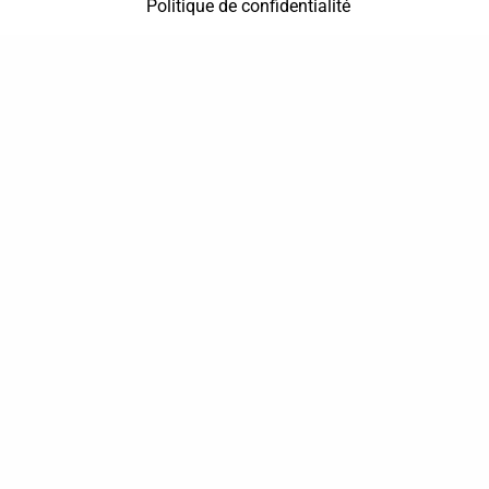
Politique de confidentialité
37 bis, allée Lucien-Michard
93190 Livry-Gargan
06 61 87 28 09
Nous contacter
Annuaire
Actualités
Mentions légales
Politique de confidentialité
Conditions générales de vente