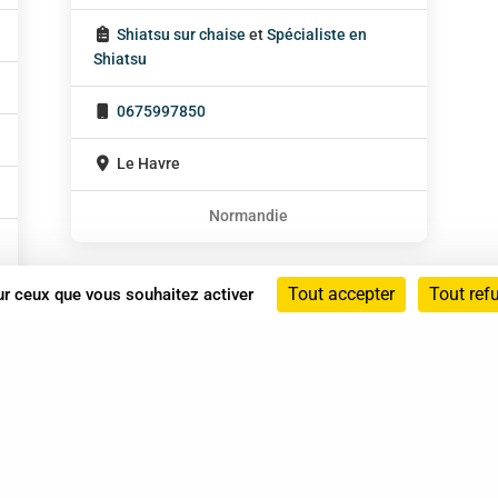
Shiatsu sur chaise
et
Spécialiste en
Shiatsu
0675997850
Le Havre
Normandie
Tout accepter
Tout ref
sur ceux que vous souhaitez activer