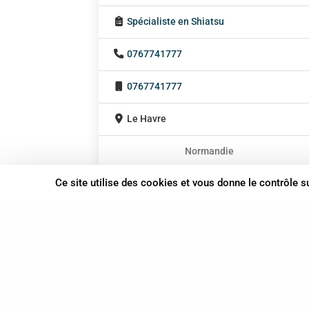
Spécialiste en Shiatsu
0767741777
0767741777
Le Havre
Normandie
En cabinet
Ce site utilise des cookies et vous donne le contrôle 
À domicile
Sur rendez-vous