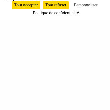
Sur rendez-vous
Tout accepter
Tout refuser
Personnaliser
Politique de confidentialité
37 bis, allée Lucien-Michard
93190 Livry-Gargan
06 61 87 28 09
Nous contacter
Annuaire
Actualités
Mentions légales
Politique de confidentialité
Conditions générales de vente