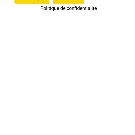
Politique de confidentialité
37 bis, allée Lucien-Michard
93190 Livry-Gargan
06 61 87 28 09
Nous contacter
Annuaire
Actualités
Mentions légales
Politique de confidentialité
Conditions générales de vente