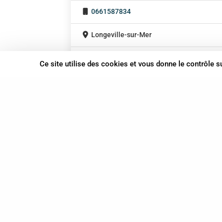
0661587834
Longeville-sur-Mer
Pays de la Loire
Ce site utilise des cookies et vous donne le contrôle 
37 bis, allée Lucien-Michard
93190 Livry-Gargan
06 61 87 28 09
Nous contacter