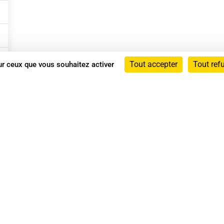
Tout accepter
Tout ref
sur ceux que vous souhaitez activer
Annuaire
Actualités
Mentions légales
Politique de confidentialité
Conditions générales de vente