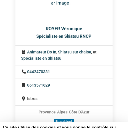
ROYER Véronique
Spécialiste en Shiatsu RNCP
Animateur Do In
,
Shiatsu sur chaise
, et
Spécialiste en Shiatsu
0442470331
0613571629
Istres
Provence-Alpes-Côte D'Azur
En cabinet
Ce site utilise des cookies et vous donne le contrôle sur