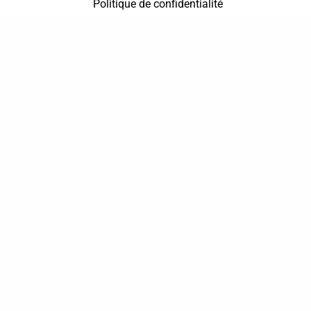
Politique de confidentialité
37 bis, allée Lucien-Michard
93190 Livry-Gargan
06 61 87 28 09
Nous contacter
Annuaire
Actualités
Mentions légales
Politique de confidentialité
Conditions générales de vente