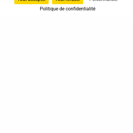
Politique de confidentialité
06 76 60 73 43
Circonscription départementale du Rhône
Auvergne-Rhône-Alpes
En cabinet
Sur rendez-vous
37 bis, allée Lucien-Michard
93190 Livry-Gargan