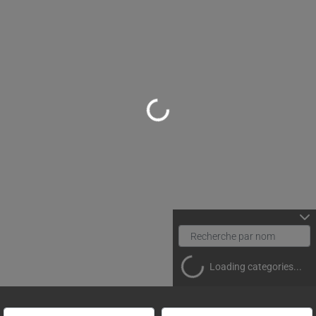
Loading...
Loading categories...
Rechercher un(e) spécialiste par nom
Proche de (ville ou région)