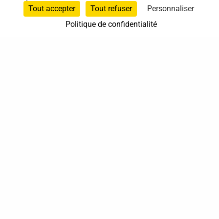
Animateur Do In
,
Shiatsu sur chaise
, et
Tout accepter
Tout refuser
Personnaliser
Spécialiste en Shiatsu
Politique de confidentialité
0770274610
Darbres
Auvergne-Rhône-Alpes
À domicile
Sur rendez-vous
37 bis, allée Lucien-Michard