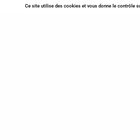
Ce site utilise des cookies et vous donne le contrôle 
CHAIGNEAU Emmanuelle
Praticien.ne en Shiatsu
Animateur Do In
,
Praticien.ne en Shiatsu
,
et
Shiatsu sur chaise
0681649180
Corbigny
Bourgogne-Franche-Comté
En cabinet
Sur rendez-vous