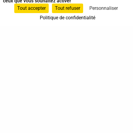
ceux que vous souhaitez activer
Spécialiste en Shiatsu
Tout accepter
Tout refuser
Personnaliser
Politique de confidentialité
0623232214
Rennes
Bretagne
En cabinet
À domicile
Sur rendez-vous