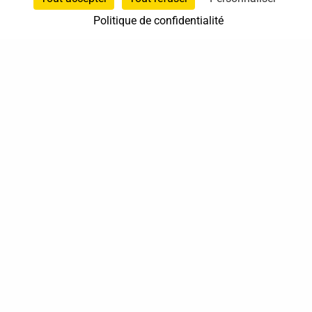
Politique de confidentialité
06 76 19 34 10
Pont-Sainte-Marie
Grand Est
En cabinet
Sur rendez-vous
37 bis, allée Lucien-Michard
93190 Livry-Gargan