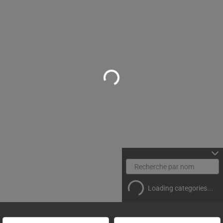
Loading...
Loading categories...
Rechercher un(e) spécialiste par nom
Proche de (ville ou région)