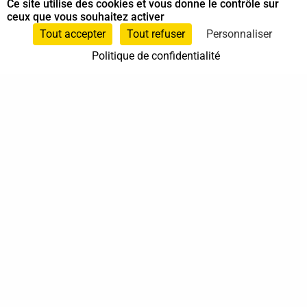
Ce site utilise des cookies et vous donne le contrôle sur
ceux que vous souhaitez activer
Animateur Do In
,
Shiatsu sur chaise
, et
Tout accepter
Tout refuser
Personnaliser
Spécialiste en Shiatsu
Politique de confidentialité
0749887554
Mouvaux
Hauts-de-France
En cabinet
À domicile
Sur rendez-vous