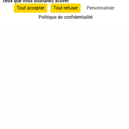
ceux que vous souhaitez activer
Spécialiste en Shiatsu
Tout accepter
Tout refuser
Personnaliser
Politique de confidentialité
06 21 94 06 89
Nogent-sur-Marne
Ile-de-France
En cabinet
À domicile
Sur rendez-vous