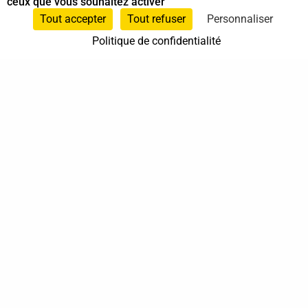
ceux que vous souhaitez activer
Spécialiste en Shiatsu
Tout accepter
Tout refuser
Personnaliser
Politique de confidentialité
0696372307
Le Robert
Martinique
En cabinet
À domicile
Sur rendez-vous