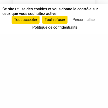
Ce site utilise des cookies et vous donne le contrôle sur
Animateur Do In
et
Spécialiste en Shiatsu
ceux que vous souhaitez activer
Tout accepter
Tout refuser
Personnaliser
0662796161
Politique de confidentialité
Isle-St.-Georges
Nouvelle-Aquitaine
37 bis, allée Lucien-Michard
93190 Livry-Gargan