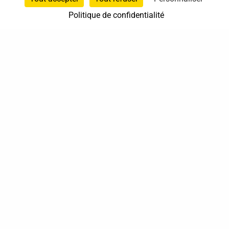
Politique de confidentialité
0659715461
Lacanau
Nouvelle-Aquitaine
En cabinet
Sur rendez-vous
37 bis, allée Lucien-Michard
93190 Livry-Gargan