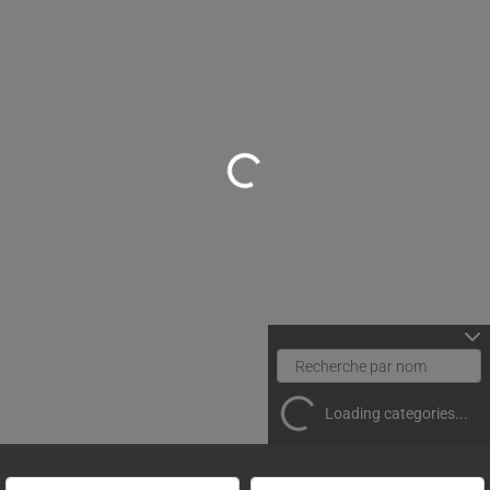
Loading...
Loading categories...
Rechercher un(e) spécialiste par nom
Proche de (ville ou région)