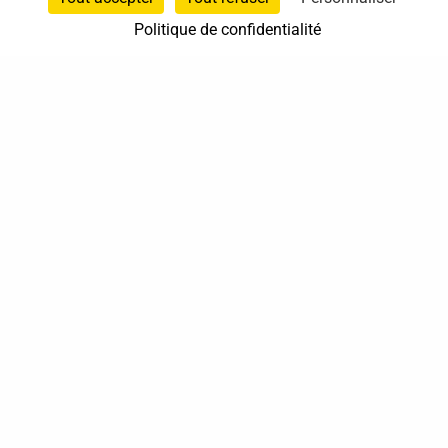
Politique de confidentialité
0614494619
L'Houmeau
Nouvelle-Aquitaine
En cabinet
Sur rendez-vous
37 bis, allée Lucien-Michard
93190 Livry-Gargan