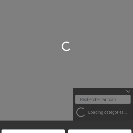
Loading...
Loading categories...
Rechercher un(e) spécialiste par nom
Proche de (ville ou région)