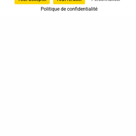
Politique de confidentialité
07 60 41 06 85
Villeneuve-sur-Lot
Nouvelle-Aquitaine
À domicile
Sur rendez-vous
37 bis, allée Lucien-Michard
93190 Livry-Gargan