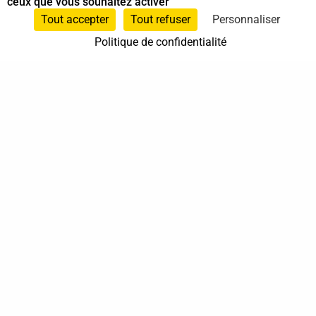
ceux que vous souhaitez activer
Spécialiste en Shiatsu
Tout accepter
Tout refuser
Personnaliser
Politique de confidentialité
0768961500
Carcassonne
Occitanie
En cabinet
À domicile
Sur rendez-vous