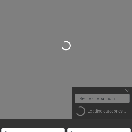
Loading...
Loading categories...
Rechercher un(e) spécialiste par nom
Proche de (ville ou région)