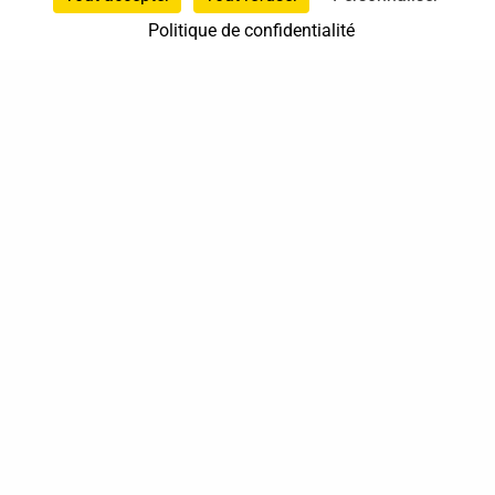
Politique de confidentialité
06 24 29 80 66
Béné
Pays de la Loire
En cabinet
Sur rendez-vous
37 bis, allée Lucien-Michard
93190 Livry-Gargan