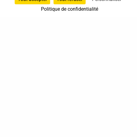
Politique de confidentialité
06 76 44 68 68
Le Thoronet
Provence-Alpes-Côte d'Azur
En cabinet
Sur rendez-vous
37 bis, allée Lucien-Michard
93190 Livry-Gargan