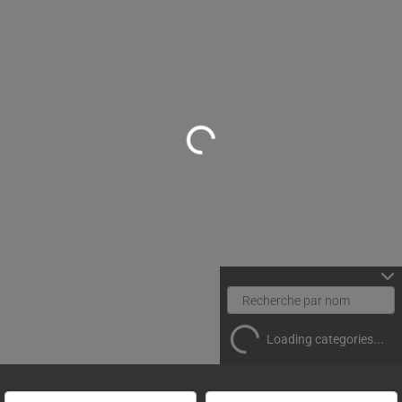
Loading...
Loading categories...
Rechercher un(e) spécialiste par nom
Proche de (ville ou région)