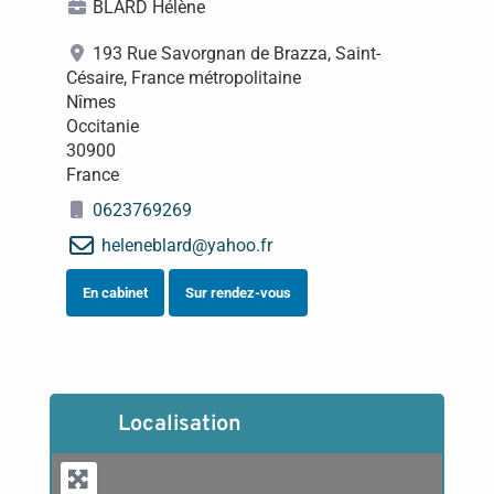
BLARD Hélène
193 Rue Savorgnan de Brazza, Saint-
Césaire, France métropolitaine
Nîmes
Occitanie
30900
France
0623769269
heleneblard
@
yahoo.fr
En cabinet
Sur rendez-vous
Localisation