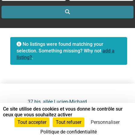
Search
No listings were found matching your
selection. Something missing? Why not
add a
listing?
.
37 bis, allée Lucien-Michard
93190 Livry-Gargan
Ce site utilise des cookies et vous donne le contrôle sur
ceux que vous souhaitez activer
06 61 87 28 09
Tout accepter
Tout refuser
Personnaliser
Politique de confidentialité