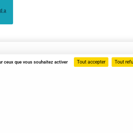
d a
Annuaire
Tout accepter
Tout ref
sur ceux que vous souhaitez activer
Actualités
Mentions légales
Politique de confidentialité
Conditions générales de vente
dicat des Professionnels de Shiatsu - 2026 Tous droits ré