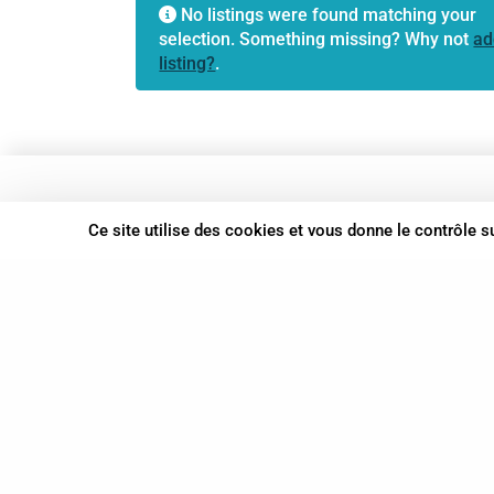
No listings were found matching your
selection. Something missing? Why not
ad
listing?
.
37 bis, allée Lucien-Michard
Ce site utilise des cookies et vous donne le contrôle 
93190 Livry-Gargan
06 61 87 28 09
Nous contacter
© Syn