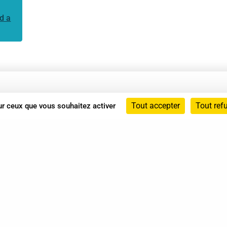
d a
Annuaire
Tout accepter
Tout ref
sur ceux que vous souhaitez activer
Actualités
Mentions légales
Politique de confidentialité
Conditions générales de vente
dicat des Professionnels de Shiatsu - 2026 Tous droits ré