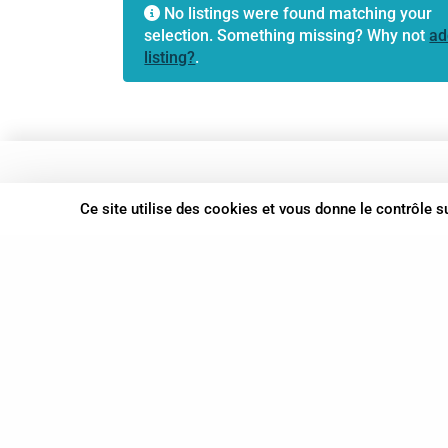
No listings were found matching your
selection. Something missing? Why not
ad
listing?
.
37 bis, allée Lucien-Michard
Ce site utilise des cookies et vous donne le contrôle 
93190 Livry-Gargan
06 61 87 28 09
Nous contacter
© Syn